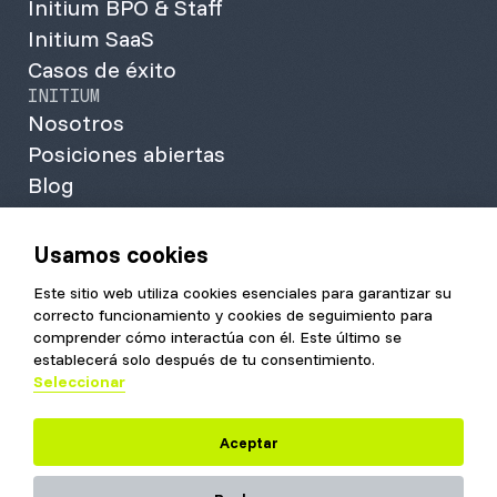
Initium BPO & Staff
Initium SaaS
Casos de éxito
INITIUM
Nosotros
Posiciones abiertas
Blog
Contacto
Info Initium
Usamos cookies
Kit Digital
Este sitio web utiliza cookies esenciales para garantizar su
+34 930 494 961
correcto funcionamiento y cookies de seguimiento para
comprender cómo interactúa con él. Este último se
Aviso
Política de
Política de
Política de
establecerá solo después de tu consentimiento.
legal
calidad
privacidad
cookies
Seleccionar
Aceptar