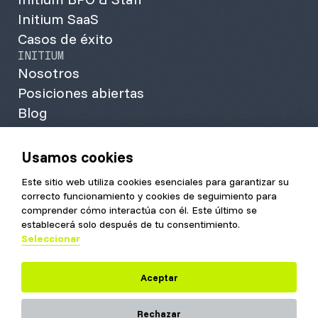
Initium SaaS
Casos de éxito
INITIUM
Nosotros
Posiciones abiertas
Blog
Contacto
Info Initium
Usamos cookies
Kit Digital
Este sitio web utiliza cookies esenciales para garantizar su
+34 930 494 961
correcto funcionamiento y cookies de seguimiento para
comprender cómo interactúa con él. Este último se
Aviso
Política de
Política de
Política de
establecerá solo después de tu consentimiento.
legal
calidad
privacidad
cookies
Seleccionar
Aceptar
Rechazar